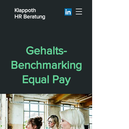
Klappoth
HR Beratung
Gehalts-
Benchmarking
Equal Pay