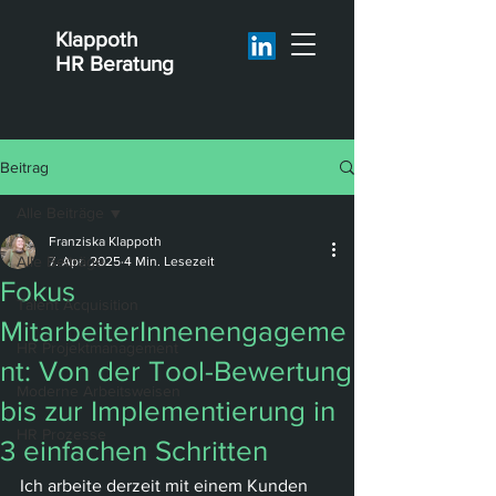
Klappoth
HR Beratung
Beitrag
Alle Beiträge
Franziska Klappoth
Alle Beiträge
7. Apr. 2025
4 Min. Lesezeit
Fokus
Talent Acquisition
MitarbeiterInnenengageme
HR Projektmanagement
nt: Von der Tool-Bewertung
Moderne Arbeitsweisen
bis zur Implementierung in
HR Prozesse
3 einfachen Schritten
Ich arbeite derzeit mit einem Kunden 